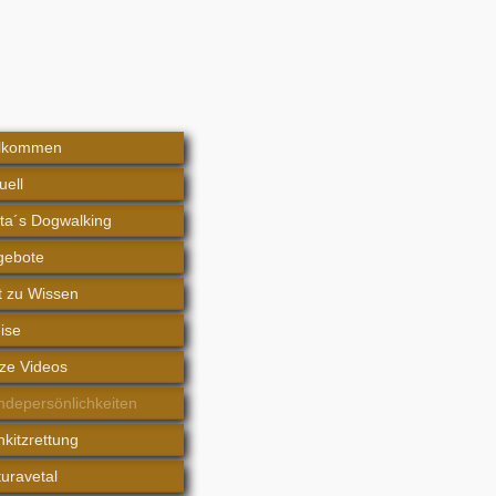
llkommen
uell
tta´s Dogwalking
gebote
 zu Wissen
ise
ze Videos
depersönlichkeiten
kitzrettung
uravetal