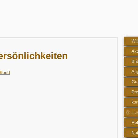
Wi
Akt
rsönlichkeiten
Bri
An
Gut
Pre
kur
Hun
Reh
Nat