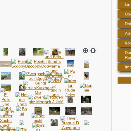
Lin
Üb
Da
AG
Kon
Dum
Re
Im