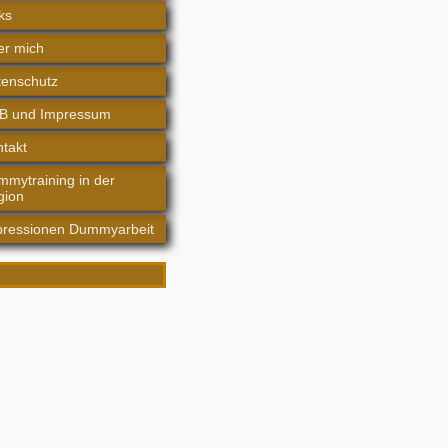
ks
er mich
tenschutz
B und Impressum
takt
mytraining in der
gion
pressionen Dummyarbeit